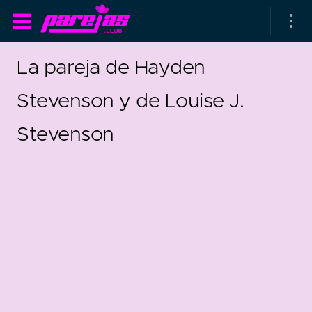
La pareja de Hayden
Stevenson y de Louise J.
Stevenson
as parejas
rsarios de boda
as que más duran
as que menos duran
0
parejas al azar