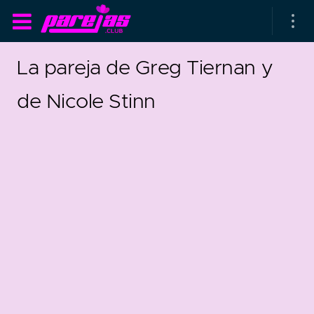
La pareja de Greg Tiernan y
de Nicole Stinn
as parejas
rsarios de boda
as que más duran
0
as que menos duran
parejas al azar