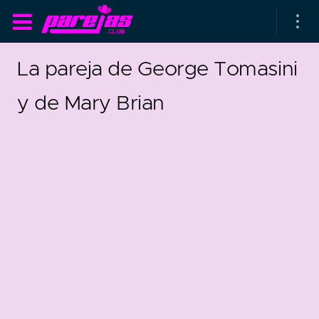
La pareja de George Tomasini
y de Mary Brian
as parejas
rsarios de boda
as que más duran
as que menos duran
-1925
0
parejas al azar