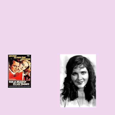
117 edad
120 edad
1906
1909