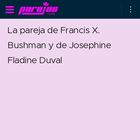
La pareja de Francis X.
Bushman y de Josephine
Fladine Duval
as parejas
rsarios de boda
as que más duran
as que menos duran
16
1
parejas al azar