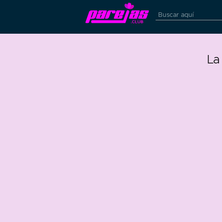
La
34
0
73 edad
74 edad