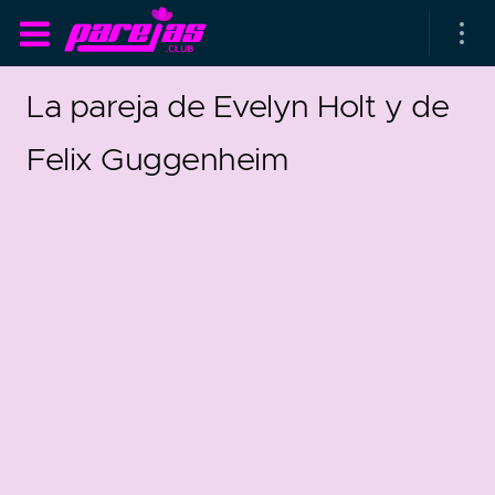
La pareja de Evelyn Holt y de
Felix Guggenheim
as parejas
rsarios de boda
as que más duran
as que menos duran
parejas al azar