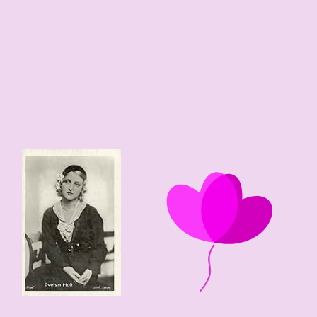
0
0
118 edad