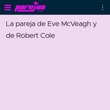
La pareja de Eve McVeagh y
de Robert Cole
as parejas
rsarios de boda
as que más duran
as que menos duran
1
0
parejas al azar