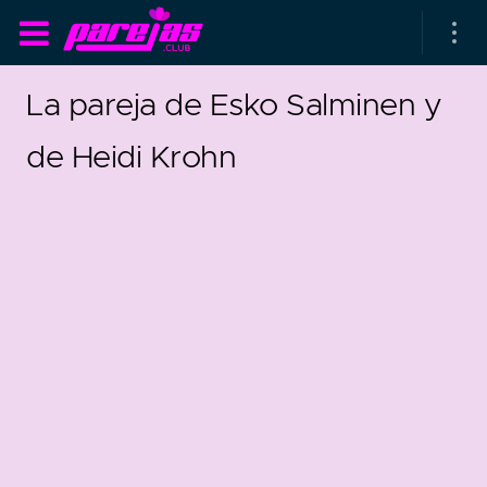
La pareja de Esko Salminen y
de Heidi Krohn
as parejas
rsarios de boda
as que más duran
as que menos duran
10
1
parejas al azar