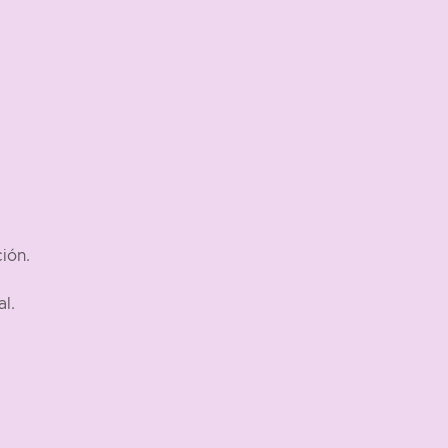
ión.
l.