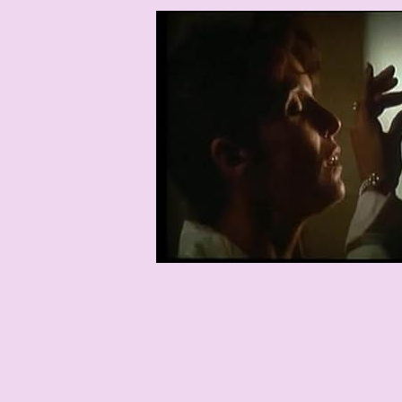
64 edad
1962