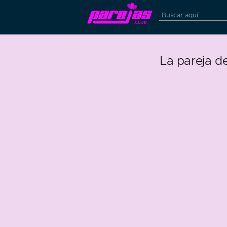
La pareja d
21
2