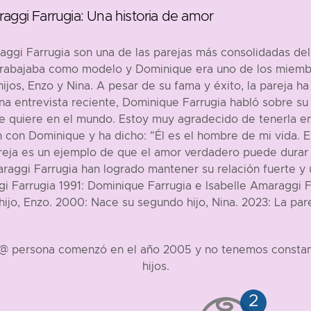
aggi Farrugia: Una historia de amor
aggi Farrugia son una de las parejas más consolidadas de
 trabajaba como modelo y Dominique era uno de los miem
ijos, Enzo y Nina. A pesar de su fama y éxito, la pareja h
na entrevista reciente, Dominique Farrugia habló sobre su re
 quiere en el mundo. Estoy muy agradecido de tenerla en 
 con Dominique y ha dicho: "Él es el hombre de mi vida. Es 
reja es un ejemplo de que el amor verdadero puede durar to
raggi Farrugia han logrado mantener su relación fuerte y u
i Farrugia 1991: Dominique Farrugia e Isabelle Amaraggi F
hijo, Enzo. 2000: Nace su segundo hijo, Nina. 2023: La par
t@ persona comenzó en el año 2005 y no tenemos constanc
hijos.