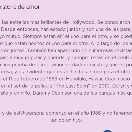
istoria de amor
s estrellas más brillantes de Hollywood. Se conocieron e
esde entonces, han estado juntos y son una de las pareja
o mutuo. Siempre están ahí el uno para el otro, y se pued
te que están hechos el uno para el otro. A lo largo de lo
visión juntos. También han aparecido en numerosas revista
reja muy popular y querida, y siempre están en el centr
n una prueba de que el amor verdadero existe y que es po
exitosa, y es evidente que están hechos el uno para el otro
 el 11 de febrero de 1989 en Honolulu, Hawái. Cean nació
 en el set de la película "The Last Song" en 2010. Daryn 
 niña y un niño. Daryn y Cean son una de las parejas más 
o y de est@ persona comenzó en el año 1986 y no tenemos 
tenido un hijo.