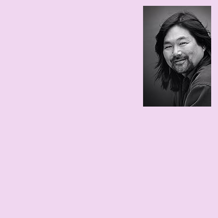
40
1
66 edad
1960