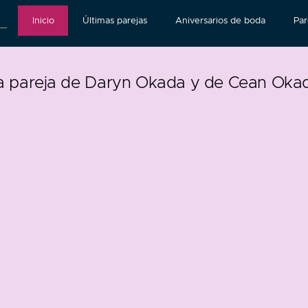
Inicio
Últimas parejas
Aniversarios de boda
Par
a pareja de Daryn Okada y de Cean Oka