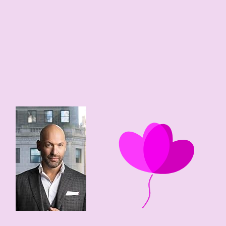
7
1
50 edad