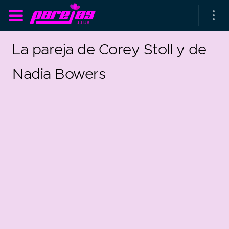
La pareja de Corey Stoll y de
Nadia Bowers
as parejas
rsarios de boda
as que más duran
as que menos duran
parejas al azar