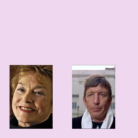
7
0
96 edad
104 edad