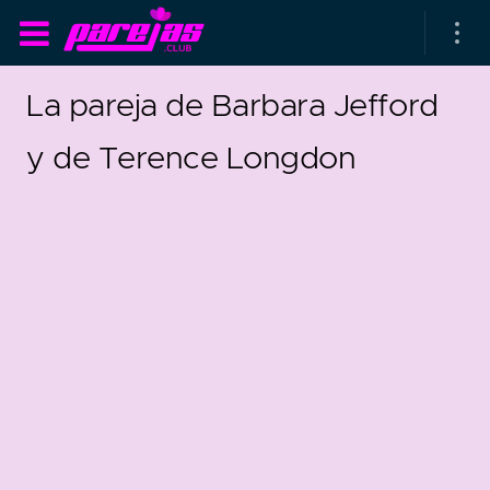
La pareja de Barbara Jefford
y de Terence Longdon
as parejas
rsarios de boda
as que más duran
as que menos duran
parejas al azar