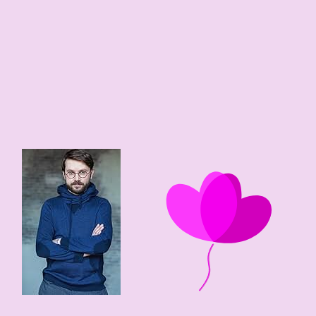
46 edad
1980