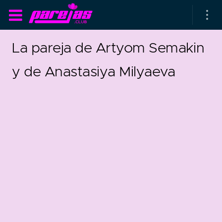
La pareja de Artyom Semakin
y de Anastasiya Milyaeva
as parejas
rsarios de boda
as que más duran
0
as que menos duran
parejas al azar