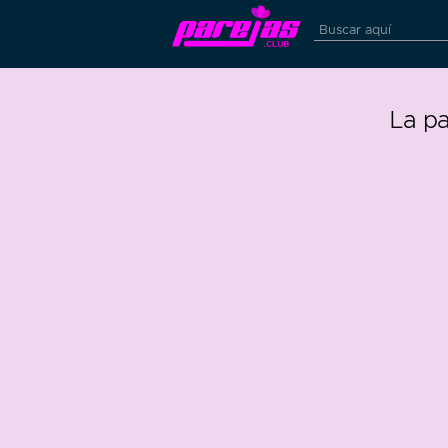
La p
10
0
73 edad