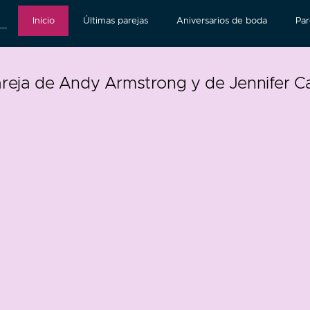
Inicio
Últimas parejas
Aniversarios de boda
Par
areja de Andy Armstrong y de Jennifer C